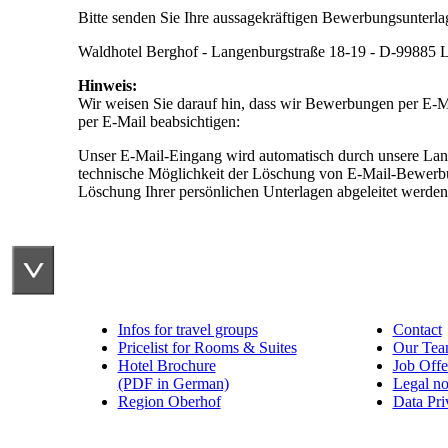
Bitte senden Sie Ihre aussagekräftigen Bewerbungsunterlag
Waldhotel Berghof - Langenburgstraße 18-19 - D-99885 L
Hinweis:
Wir weisen Sie darauf hin, dass wir Bewerbungen per E-M
per E-Mail beabsichtigen:
Unser E-Mail-Eingang wird automatisch durch unsere Lang
technische Möglichkeit der Löschung von E-Mail-Bewerbu
Löschung Ihrer persönlichen Unterlagen abgeleitet werden
Infos for travel groups
Contact
Pricelist for Rooms & Suites
Our Te
Hotel Brochure
Job Offe
(PDF in German)
Legal no
Region Oberhof
Data Pri