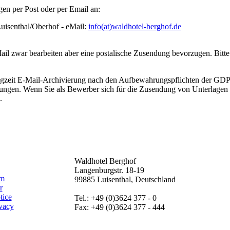
en per Post oder per Email an:
uisenthal/Oberhof - eMail:
info(at)waldhotel-berghof.de
ail zwar bearbeiten aber eine postalische Zusendung bevorzugen. Bit
zeit E-Mail-Archivierung nach den Aufbewahrungspflichten der GDPdU
ngen. Wenn Sie als Bewerber sich für die Zusendung von Unterlagen p
.
Waldhotel Berghof
Langenburgstr. 18-19
am
99885 Luisenthal, Deutschland
r
tice
Tel.: +49 (0)3624 377 - 0
vacy
Fax: +49 (0)3624 377 - 444