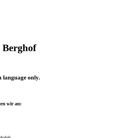
l Berghof
n language only.
en wir an:
udolph