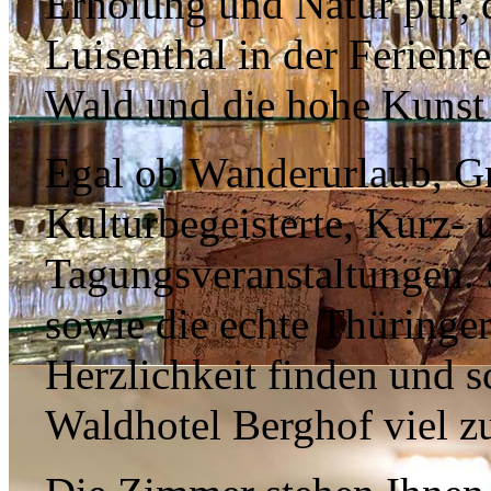
Erholung und Natur pur, d
Luisenthal in der Ferienr
Wald und die hohe Kunst 
Egal ob Wanderurlaub, Gr
Kulturbegeisterte, Kurz- 
Tagungsveranstaltungen. 
sowie die echte Thüringe
Herzlichkeit finden und s
Waldhotel Berghof viel zu