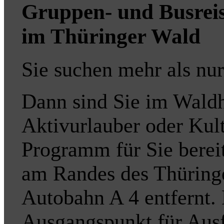
Gruppen- und Busreis
im Thüringer Wald
Sie suchen mehr als nur
Dann sind Sie im Waldh
Aktivurlauber oder Kult
Programm für Sie bereit
am Randes des Thüringe
Autobahn A 4 entfernt. 
Ausgangspunkt für Ausf