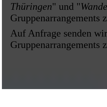
Thüringen
" und "
Wande
Gruppenarrangements z
Auf Anfrage senden wir
Gruppenarrangements z