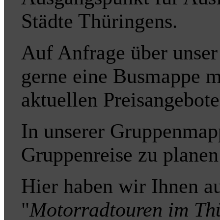
Städte Thüringens.
Auf Anfrage über unse
gerne eine Busmappe mi
aktuellen Preisangebote
In unserer Gruppenmapp
Gruppenreise zu planen
Hier haben wir Ihnen a
"
Motorradtouren im Th